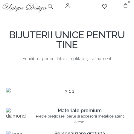
0
Despr
Bijute
Diamant
Pie
BIJUTERII UNICE PENTRU
TINE
Echilibrul perfect între simplitate și rafinament.
Materiale premium
Pietre prețioase, perle și accesorii metalice atent
alese.
Personalizare gratuită