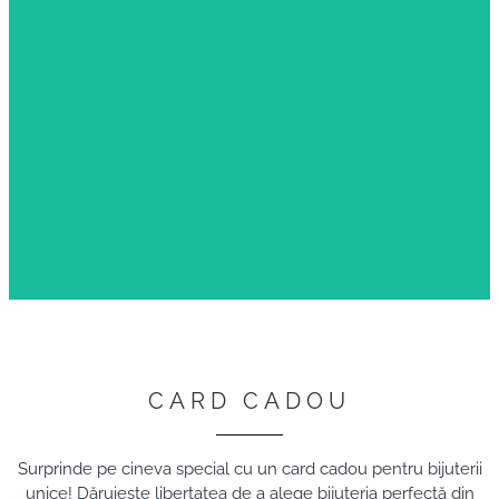
CARD CADOU
Surprinde pe cineva special cu un card cadou pentru bijuterii
unice! Dăruiește libertatea de a alege bijuteria perfectă din